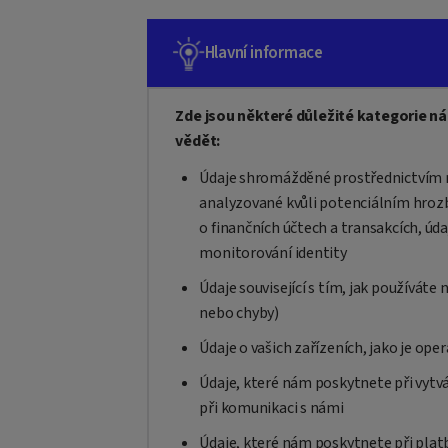
Hlavní informace
Zde jsou některé důležité kategorie n
vědět:
Údaje shromážděné prostřednictvím na
analyzované kvůli potenciálním hroz
o finančních účtech a transakcích, úd
monitorování identity
Údaje související s tím, jak používáte 
nebo chyby)
Údaje o vašich zařízeních, jako je ope
Údaje, které nám poskytnete při vytv
při komunikaci s námi
Údaje, které nám poskytnete při plat