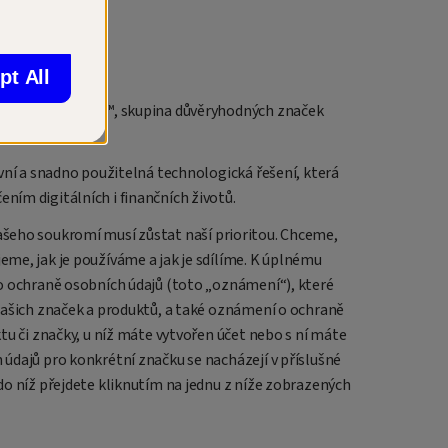
pt All
 údajů. Jsme Gen™, skupina důvěryhodných značek
.
vní a snadno použitelná technologická řešení, která
ím digitálních i finančních životů.
šeho soukromí musí zůstat naší prioritou. Chceme,
me, jak je používáme a jak je sdílíme. K úplnému
o ochraně osobních údajů (toto „oznámení“), které
našich značek a produktů, a také oznámení o ochraně
tu či značky, u níž máte vytvořen účet nebo s ní máte
údajů pro konkrétní značku se nacházejí v příslušné
do níž přejdete kliknutím na jednu z níže zobrazených