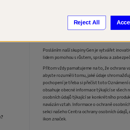
Úvod
Poslední aktualizace: 6. března 2026
Reject All
Acce
Vítáme vás v našem Centru ochrany osobních
vytvořených pro digitální život nové generace
Posláním naší skupiny Gen je vytvářet inovati
lidem pomohou s růstem, správou a zabezpečen
Přitom vždy pamatujeme na to, že ochrana va
abyste rozuměli tomu, jaké údaje shromažďuje
pochopení je třeba si přečíst toto Oznámení 
obsahuje obecné informace týkající se všech 
osobních údajů týkající se konkrétního produk
navázán vztah. Informace o ochraně osobních 
sekci našeho Centra ochrany osobních údajů, 
e?
ikon značek.