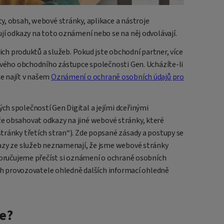
y, obsah, webové stránky, aplikace a nástroje
jí odkazy na toto oznámení nebo se na něj odvolávají.
šich produktů a služeb. Pokud jste obchodní partner, více
 svého obchodního zástupce společnosti Gen. Ucházíte-li
e najít v našem
Oznámení o ochraně osobních údajů pro
h společností Gen Digital a jejími dceřinými
e obsahovat odkazy na jiné webové stránky, které
tránky třetích stran“). Zde popsané zásady a postupy se
kazy ze služeb neznamenají, že jsme webové stránky
oporučujeme přečíst si oznámení o ochraně osobních
ich provozovatele ohledně dalších informací ohledně
e?