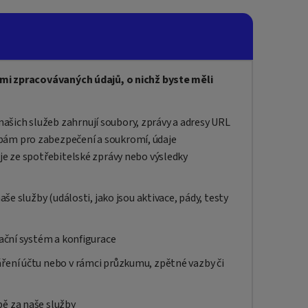
ámi zpracovávaných údajů, o nichž byste měli
šich služeb zahrnují soubory, zprávy a adresy URL
bám pro zabezpečení a soukromí, údaje
aje ze spotřebitelské zprávy nebo výsledky
naše služby (události, jako jsou aktivace, pády, testy
rační systém a konfigurace
áření účtu nebo v rámci průzkumu, zpětné vazby či
bě za naše služby