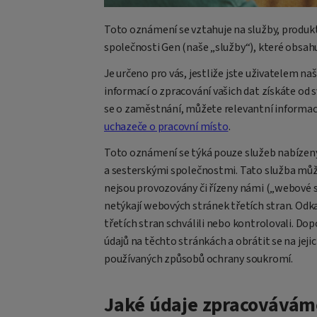
Toto oznámení se vztahuje na služby, produkt
společnosti Gen (naše „služby“), které obsahu
Je určeno pro vás, jestliže jste uživatelem na
informací o zpracování vašich dat získáte od
se o zaměstnání, můžete relevantní informac
uchazeče o pracovní místo
.
Toto oznámení se týká pouze služeb nabízenýc
a sesterskými společnostmi. Tato služba můž
nejsou provozovány či řízeny námi („webové s
netýkají webových stránek třetích stran. Od
třetích stran schválili nebo kontrolovali. D
údajů na těchto stránkách a obrátit se na jej
používaných způsobů ochrany soukromí.
Jaké údaje zpracovávám