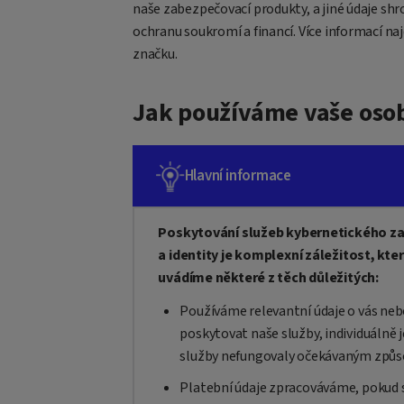
naše zabezpečovací produkty, a jiné údaje s
ochranu soukromí a financí. Více informací na
značku.
Jak používáme vaše oso
Hlavní informace
Poskytování služeb kybernetického za
a identity je komplexní záležitost, kt
uvádíme některé z těch důležitých:
Používáme relevantní údaje o vás ne
poskytovat naše služby, individuálně j
služby nefungovaly očekávaným způso
Platební údaje zpracováváme, pokud 