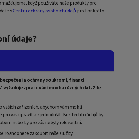
hromažďujeme, když používáte naše produkty pro
jdete v
Centru ochrany osobních údajů
pro konkrétní
bní údaje?
bezpečení a ochrany soukromí, financí
erá vyžaduje zpracování mnoha různých dat. Zde
bo vašich zařízeních, abychom vám mohli
e pro vás upravit a zjednodušit. Bez těchto údajů by
bem nebo by pro vás nebyly relevantní.
se rozhodnete zakoupit naše služby.