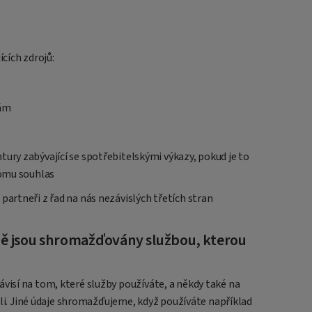
cích zdrojů:
bám
tury zabývající se spotřebitelskými výkazy, pokud je to
tomu souhlas
partneři z řad na nás nezávislých třetích stran
ně jsou shromažďovány službou, kterou
isí na tom, které služby používáte, a někdy také na
ali. Jiné údaje shromažďujeme, když používáte například