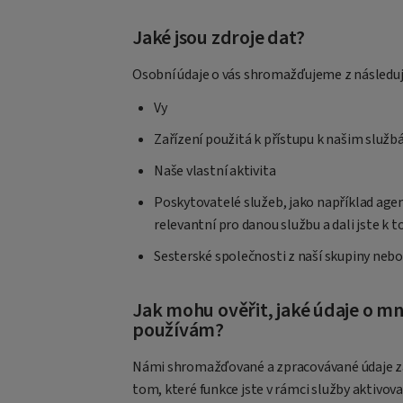
Jaké jsou zdroje dat?
Osobní údaje o vás shromažďujeme z následují
Vy
Zařízení použitá k přístupu k našim služ
Naše vlastní aktivita
Poskytovatelé služeb, jako například agen
relevantní pro danou službu a dali jste k 
Sesterské společnosti z naší skupiny nebo 
Jak mohu ověřit, jaké údaje o m
používám?
Námi shromažďované a zpracovávané údaje záv
tom, které funkce jste v rámci služby aktivov