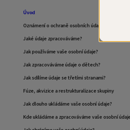
Úvod
Oznámení o ochraně osobních údajů
Jaké údaje zpracováváme?
Jak používáme vaše osobní údaje?
Jak zpracováváme údaje o dětech?
Jak sdílíme údaje se třetími stranami?
Fúze, akvizice a restrukturalizace skupiny
Jak dlouho ukládáme vaše osobní údaje?
Kde ukládáme a zpracováváme vaše osobní údaj