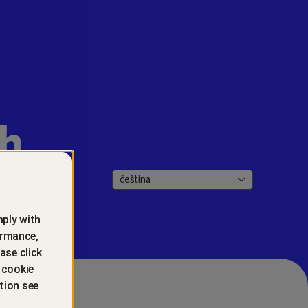
h
čeština
ply with
ormance,
ase click
 cookie
tion see