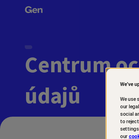
Gen™
Centrum oc
údajů
We've up
We use s
our lega
social a
to rejec
settings
our
cook