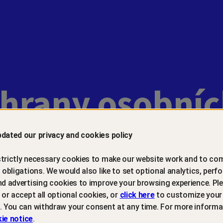
hrany osobníc
dated our privacy and cookies policy
trictly necessary cookies to make our website work and to com
l obligations. We would also like to set optional analytics, perf
nd advertising cookies to improve your browsing experience. Ple
t or accept all optional cookies, or
click here
to customize your
. You can withdraw your consent at any time. For more informa
ie notice
.