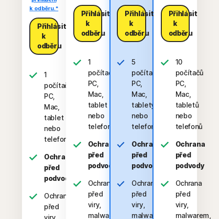
k odběru.*
Přihlásit
Přihlásit
Přihlásit
k
k
k
Přihlásit
odběru
odběru
odběru
k
odběru
1
5
10
počítač
počítače
počítačů
1
PC,
PC,
PC,
počítač
Mac,
Mac,
Mac,
PC,
tablet
tablety
tabletů
Mac,
nebo
nebo
nebo
tablet
telefon
telefony
telefonů
nebo
telefon
Ochrana
Ochrana
Ochrana
před
před
před
Ochrana
podvody
podvody
podvody
před
podvody
Ochrana
Ochrana
Ochrana
před
před
před
Ochrana
viry,
viry,
viry,
před
malwarem,
malwarem,
malwarem,
viry,