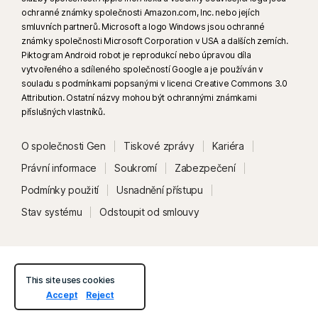
ochranné známky společnosti Amazon.com, Inc. nebo jejích
podporovaných sociálních médiích a video platformách. Pro testování
smluvních partnerů. Microsoft a logo Windows jsou ochranné
ostatních platforem použijte ruční testování. Potřebujete systém
známky společnosti Microsoft Corporation v USA a dalších zemích.
Windows 11 nebo novější a podporovaný prohlížeč. Dál automatická
Piktogram Android robot je reprodukcí nebo úpravou díla
detekce vyžaduje buď AI PC (minimálně 8jádrový procesor Qualcomm
vytvořeného a sdíleného společností Google a je používán v
souladu s podmínkami popsanými v licenci Creative Commons 3.0
nebo Intel a 16 GB paměti RAM), nebo klasický počítač (minimálně
Attribution. Ostatní názvy mohou být ochrannými známkami
6jádrový procesor jakékoliv značky a 16 GB paměti RAM). Na klasických
příslušných vlastníků.
počítačích, které mají aspoň 4jádrový procesor a 8 GB paměti RAM, je
dostupná jen funkce ručního testování. Veškeré podrobnosti najdete
O společnosti Gen
Tiskové zprávy
Kariéra
tady:
Norton.com/deepfakesupport
.
Právní informace
Soukromí
Zabezpečení
33
Ochrana před deepfaky v AI asistentovi Norton Genie je v současné
Podmínky použití
Usnadnění přístupu
době k dispozici formou předběžného přístupu a podporuje jen videa na
Stav systému
Odstoupit od smlouvy
YouTube v angličtině.
γ
Funkce Norton Safe Search neposkytuje hodnocení zabezpečení
u sponzorovaných odkazů ani neodebírá potenciálně nebezpečné
This site uses cookies
sponzorované odkazy z výsledků vyhledávání. Není k dispozici ve všech
Accept
Reject
prohlížečích.