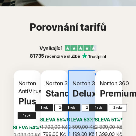
Porovnání tarifů
Vynikající
81735
recenzí ve službě
Nejlepší
hodnota
Norton
Norton 360
Norton 360
Norton 360
AntiVirus
Standard
Deluxe
Premiu
Plus
1 rok
2 roky
1 rok
2 roky
1 rok
2 roky
1 rok
SLEVA 55%*
SLEVA 53%*
SLEVA 51%*
1 799,00 Kč
2 599,00 Kč
2 899,00 Kč
SLEVA 54%*
799,00 Kč
1 199,00 Kč
1 399,00 Kč
1 099,00 Kč