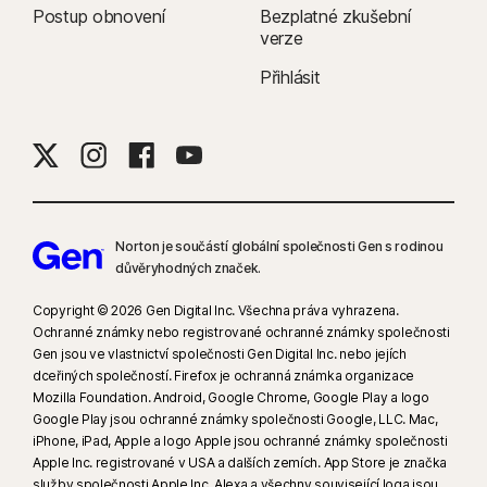
výsledky
Postup obnovení
Bezplatné zkušební
verze
8
Funkce Dohled nad videem vyžaduje rozšíření prohlížeče v systému
Přihlásit
Windows a prohlížeč Norton Browser integrovaný v aplikaci v zařízeních
se systémem iOS a Android. Zajišťuje dohled nad videi zobrazenými na
stránkách YouTube.com (nikoli však videi YouTube vloženými do jiných
internetových stránek nebo blogů) a na stránkách Hulu.com (ale pouze
v systému Windows). Nefunguje s aplikacemi YouTube nebo Hulu.
Norton je součástí globální společnosti Gen s rodinou
9
* Tvrzení se opírá o výsledky srovnávacího testu VPN Products
důvěryhodných značek.
Performance Benchmarks, ve kterém se testovalo osm jiných předních
VPN produktů vybraných společností Gen. Test provedl web
Copyright © 2026 Gen Digital Inc. Všechna práva vyhrazena.
PassMark Software v listopadu 2023 a nechala si ho zpracovat
Ochranné známky nebo registrované ochranné známky společnosti
společnost Gen.
Gen jsou ve vlastnictví společnosti Gen Digital Inc. nebo jejích
dceřiných společností. Firefox je ochranná známka organizace
Mozilla Foundation. Android, Google Chrome, Google Play a logo
16
Chcete-li potlačit většinu výstrah pro systém Windows, je nutné používat
Google Play jsou ochranné známky společnosti Google, LLC. Mac,
režim celé obrazovky.
iPhone, iPad, Apple a logo Apple jsou ochranné známky společnosti
Apple Inc. registrované v USA a dalších zemích. App Store je značka
služby společnosti Apple Inc. Alexa a všechny související loga jsou
23
Automatická ochrana před deepfaky funguje jen u videí v angličtině na