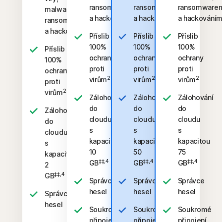
ransomwarem
ransomwarem
ransomware
malwarem,
a hackováním
a hackováním
a hackování
ransomwarem
a hackováním
Příslib
Příslib
Příslib
100%
100%
100%
Příslib
ochrany
ochrany
ochrany
100%
proti
proti
proti
ochrany
2
2
2
virům
virům
virům
proti
2
virům
Zálohování
Zálohování
Zálohování
do
do
do
Zálohování
cloudu
cloudu
cloudu
do
s
s
s
cloudu
kapacitou
kapacitou
kapacitou
s
10
50
75
kapacitou
‡‡,4
‡‡,4
‡‡,4
GB
GB
GB
2
‡‡,4
GB
Správce
Správce
Správce
hesel
hesel
hesel
Správce
hesel
Soukromé
Soukromé
Soukromé
připojení
připojení
připojení