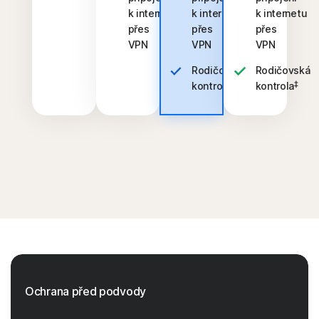
k internetu
k internetu
k internetu
přes
přes
přes
VPN
VPN
VPN
Rodičovská
Rodičovská
‡
‡
kontrola
kontrola
Ochrana před podvody