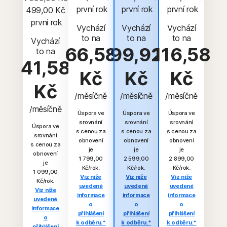
 první rok
 první rok
 první rok
499,00 Kč
 první rok
Vychází
Vychází
Vychází
to na
to na
to na
Vychází
66,58
99,92
116,58
to na
41,58
Kč
Kč
Kč
Kč
/měsíčně
/měsíčně
/měsíčně
/měsíčně
Úspora ve
Úspora ve
Úspora ve
srovnání
srovnání
srovnání
Úspora ve
s cenou za
s cenou za
s cenou za
srovnání
obnovení
obnovení
obnovení
s cenou za
je
je
je
obnovení
1 799,00
2 599,00
2 899,00
je
Kč/rok.
Kč/rok.
Kč/rok.
1 099,00
Viz níže
Viz níže
Viz níže
Kč/rok.
uvedené
uvedené
uvedené
Viz níže
informace
informace
informace
uvedené
o
o
o
informace
přihlášení
přihlášení
přihlášení
o
k odběru.*
k odběru.*
k odběru.*
přihlášení