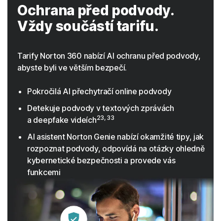
Ochrana před podvody.
Vždy součástí tarifu.
Tarify Norton 360 nabízí AI ochranu před podvody,
abyste byli ve větším bezpečí.
Pokročilá AI přechytračí online podvody
Detekuje podvody v textových zprávách
23, 33
a deepfake videích
AI asistent Norton Genie nabízí okamžité tipy, jak
rozpoznat podvody, odpovídá na otázky ohledně
kybernetické bezpečnosti a provede vás
funkcemi