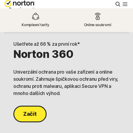
Hleda
Domácnosti
Komplexní tarify
Online soukromí
Small Business
Ušetřete až 66 % za první rok*
Podpora
Norton 360
Vyzkoušejte zdarma
Univerzální ochrana pro vaše zařízení a online
soukromí. Zahrnuje špičkovou ochranu před viry,
ochranu proti malwaru, aplikaci Secure VPN a
Čeština
mnoho dalších výhod.
Přihlásit se
Začít