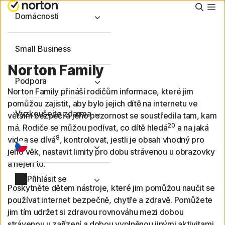
Hleda
Domácnosti
Small Business
Norton Family
Podpora
Norton Family přináší rodičům informace, které jim
pomůžou zajistit, aby bylo jejich dítě na internetu ve
Vyzkoušejte zdarma
větším bezpečí a jeho pozornost se soustředila tam, kam
20
má. Rodiče se můžou podívat, co dítě hledá
a na jaká
8
videa se dívá
, kontrolovat, jestli je obsah vhodný pro
jeho věk, nastavit limity pro dobu strávenou u obrazovky
a nejen to.
Přihlásit se
Poskytněte dětem nástroje, které jim pomůžou naučit se
používat internet bezpečně, chytře a zdravě. Pomůžete
jim tím udržet si zdravou rovnováhu mezi dobou
strávenou u zařízení a dobou vyplněnou jinými aktivitami.