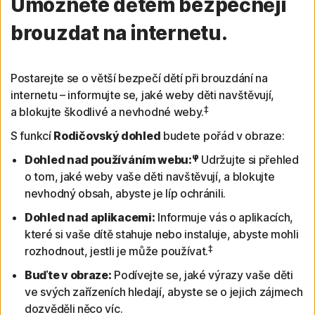
Umožněte dětem bezpečněji
brouzdat na internetu.
Postarejte se o větší bezpečí dětí při brouzdání na
internetu – informujte se, jaké weby děti navštěvují,
‡
a blokujte škodlivé a nevhodné weby.
S funkcí
Rodičovský dohled
budete pořád v obraze:
φ
Dohled nad používáním webu:
Udržujte si přehled
o tom, jaké weby vaše děti navštěvují, a blokujte
nevhodný obsah, abyste je líp ochránili.
Dohled nad aplikacemi:
Informuje vás o aplikacích,
které si vaše dítě stahuje nebo instaluje, abyste mohli
‡
rozhodnout, jestli je může používat.
Buďte v obraze:
Podívejte se, jaké výrazy vaše děti
ve svých zařízeních hledají, abyste se o jejich zájmech
dozvěděli něco víc.