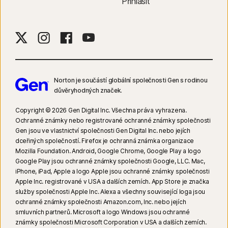
Přihlásit
zapnuté.
6
Funkce dohledu nad polohou NEJSOU k dispozici ve všech zemích.
Podrobnosti zobrazíte kliknutím
sem
. Funkce bude fungovat jen za
podmínky, že zařízení dítěte je zapnuté a je v něm nainstalována a zapnuta
aplikace Norton Family.
Norton je součástí globální společnosti Gen s rodinou
důvěryhodných značek.
8
Funkce Dohled nad videem vyžaduje rozšíření prohlížeče v systému
Windows a prohlížeč Norton Browser integrovaný v aplikaci v zařízeních
Copyright © 2026 Gen Digital Inc. Všechna práva vyhrazena.
se systémem iOS a Android. Zajišťuje dohled nad videi zobrazenými na
Ochranné známky nebo registrované ochranné známky společnosti
Gen jsou ve vlastnictví společnosti Gen Digital Inc. nebo jejích
stránkách YouTube.com (nikoli však videi YouTube vloženými do jiných
dceřiných společností. Firefox je ochranná známka organizace
internetových stránek nebo blogů) a na stránkách Hulu.com (ale pouze
Mozilla Foundation. Android, Google Chrome, Google Play a logo
v systému Windows). Nefunguje s aplikacemi YouTube nebo Hulu.
Google Play jsou ochranné známky společnosti Google, LLC. Mac,
iPhone, iPad, Apple a logo Apple jsou ochranné známky společnosti
20
Dohled nad vyhledáváním vyžaduje ve Windows podporované rozšíření
Apple Inc. registrované v USA a dalších zemích. App Store je značka
služby společnosti Apple Inc. Alexa a všechny související loga jsou
pro prohlížeče a v iOS a Androidu Norton prohlížeč integrovaný v aplikaci.
ochranné známky společnosti Amazon.com, Inc. nebo jejích
smluvních partnerů. Microsoft a logo Windows jsou ochranné
známky společnosti Microsoft Corporation v USA a dalších zemích.