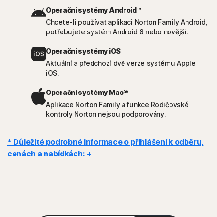
Operační systémy Android™
Chcete-li používat aplikaci Norton Family Android,
potřebujete systém Android 8 nebo novější.
Operační systémy iOS
Aktuální a předchozí dvě verze systému Apple
iOS.
Operační systémy Mac®
Aplikace Norton Family a funkce Rodičovské
kontroly Norton nejsou podporovány.
* Důležité podrobné informace o přihlášení k odběru,
cenách a nabídkách:
Podrobnosti:
Smlouvy o předplatném začínají platit po dokončení
transakce a podléhají našim
podmínkám prodeje
a
licenční smlouvě a smlouvě o poskytování služeb
. U zkušebních
verzí je potřeba při registraci uvést způsob platby, který se použije ke