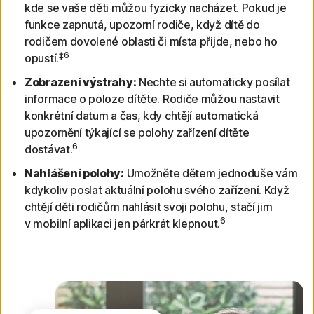
kde se vaše děti můžou fyzicky nacházet. Pokud je
funkce zapnutá, upozorní rodiče, když dítě do
rodičem dovolené oblasti či místa přijde, nebo ho
‡6
opustí.
Zobrazení výstrahy:
Nechte si automaticky posílat
informace o poloze dítěte. Rodiče můžou nastavit
konkrétní datum a čas, kdy chtějí automatická
upozornění týkající se polohy zařízení dítěte
6
dostávat.
Nahlášení polohy:
Umožněte dětem jednoduše vám
kdykoliv poslat aktuální polohu svého zařízení. Když
chtějí děti rodičům nahlásit svoji polohu, stačí jim
6
v mobilní aplikaci jen párkrát klepnout.