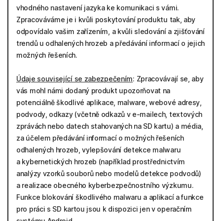
vhodného nastavení jazyka ke komunikaci s vámi.
Zpracováváme je i kvůli poskytování produktu tak, aby
odpovídalo vašim zařízením, a kvůli sledování a zjišťování
trendů u odhalených hrozeb a předávání informací o jejich
možných řešeních.
Údaje související se zabezpečením
: Zpracovávají se, aby
vás mohl námi dodaný produkt upozorňovat na
potenciálně škodlivé aplikace, malware, webové adresy,
podvody, odkazy (včetně odkazů v e-mailech, textových
zprávách nebo datech stahovaných na SD kartu) a média,
za účelem předávání informací o možných řešeních
odhalených hrozeb, vylepšování detekce malwaru
a kybernetických hrozeb (například prostřednictvím
analýzy vzorků souborů nebo modelů detekce podvodů)
a realizace obecného kyberbezpečnostního výzkumu.
Funkce blokování škodlivého malwaru a aplikací a funkce
pro práci s SD kartou jsou k dispozici jen v operačním
systému Android.