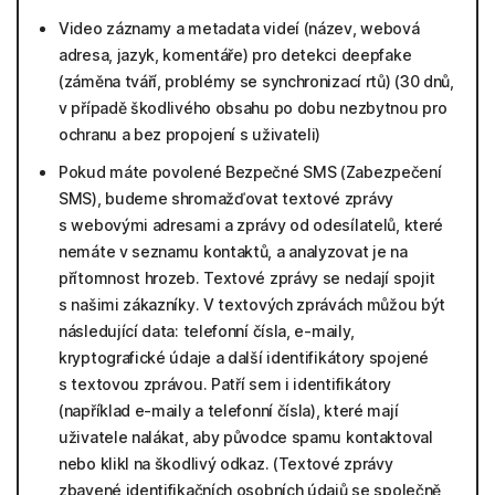
Video záznamy a metadata videí (název, webová
adresa, jazyk, komentáře) pro detekci deepfake
(záměna tváří, problémy se synchronizací rtů) (30 dnů,
v případě škodlivého obsahu po dobu nezbytnou pro
ochranu a bez propojení s uživateli)
Pokud máte povolené Bezpečné SMS (Zabezpečení
SMS), budeme shromažďovat textové zprávy
s webovými adresami a zprávy od odesílatelů, které
nemáte v seznamu kontaktů, a analyzovat je na
přítomnost hrozeb. Textové zprávy se nedají spojit
s našimi zákazníky. V textových zprávách můžou být
následující data: telefonní čísla, e-maily,
kryptografické údaje a další identifikátory spojené
s textovou zprávou. Patří sem i identifikátory
(například e-maily a telefonní čísla), které mají
uživatele nalákat, aby původce spamu kontaktoval
nebo klikl na škodlivý odkaz. (Textové zprávy
zbavené identifikačních osobních údajů se společně