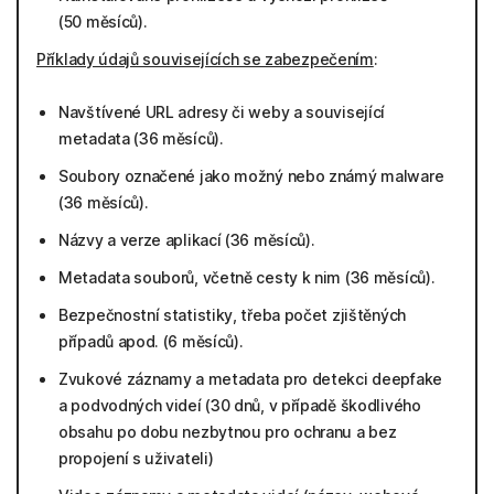
(50 měsíců).
Příklady údajů souvisejících se zabezpečením
:
Navštívené URL adresy či weby a související
metadata (36 měsíců).
Soubory označené jako možný nebo známý malware
(36 měsíců).
Názvy a verze aplikací (36 měsíců).
Metadata souborů, včetně cesty k nim (36 měsíců).
Bezpečnostní statistiky, třeba počet zjištěných
případů apod. (6 měsíců).
Zvukové záznamy a metadata pro detekci deepfake
a podvodných videí (30 dnů, v případě škodlivého
obsahu po dobu nezbytnou pro ochranu a bez
propojení s uživateli)