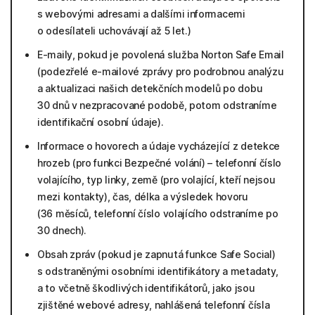
s webovými adresami a dalšími informacemi
o odesílateli uchovávají až 5 let.)
E-maily, pokud je povolená služba Norton Safe Email
(podezřelé e-mailové zprávy pro podrobnou analýzu
a aktualizaci našich detekčních modelů po dobu
30 dnů v nezpracované podobě, potom odstraníme
identifikační osobní údaje).
Informace o hovorech a údaje vycházející z detekce
hrozeb (pro funkci Bezpečné volání) – telefonní číslo
volajícího, typ linky, země (pro volající, kteří nejsou
mezi kontakty), čas, délka a výsledek hovoru
(36 měsíců, telefonní číslo volajícího odstraníme po
30 dnech).
Obsah zpráv (pokud je zapnutá funkce Safe Social)
s odstraněnými osobními identifikátory a metadaty,
a to včetně škodlivých identifikátorů, jako jsou
zjištěné webové adresy, nahlášená telefonní čísla