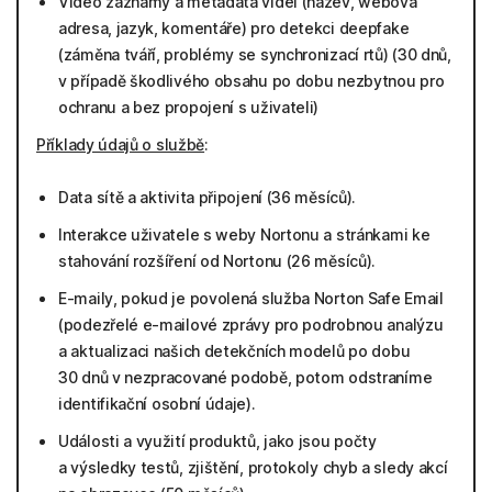
Video záznamy a metadata videí (název, webová
adresa, jazyk, komentáře) pro detekci deepfake
(záměna tváří, problémy se synchronizací rtů) (30 dnů,
v případě škodlivého obsahu po dobu nezbytnou pro
ochranu a bez propojení s uživateli)
Příklady údajů o službě
:
Data sítě a aktivita připojení (36 měsíců).
Interakce uživatele s weby Nortonu a stránkami ke
stahování rozšíření od Nortonu (26 měsíců).
E-maily, pokud je povolená služba Norton Safe Email
(podezřelé e-mailové zprávy pro podrobnou analýzu
a aktualizaci našich detekčních modelů po dobu
30 dnů v nezpracované podobě, potom odstraníme
identifikační osobní údaje).
Události a využití produktů, jako jsou počty
a výsledky testů, zjištění, protokoly chyb a sledy akcí