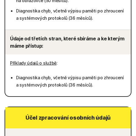
na obrazovce (50 měsíců).
Diagnostika chyb, včetně výpisu paměti po zhroucení
a systémových protokolů (36 měsíců).
Údaje od třetích stran, které sbíráme a ke kterým
máme přístup:
Příklady údajů o službě
:
Diagnostika chyb, včetně výpisu paměti po zhroucení
a systémových protokolů (36 měsíců).
Účel zpracování osobních údajů