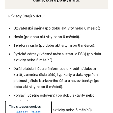
Údaje, které poskytnete:
Příklady údajů o účtu
:
Uživatelská jména (po dobu aktivity nebo 6 měsíců).
Hesla (po dobu aktivity nebo 6 měsíců).
Telefonní číslo (po dobu aktivity nebo 6 měsíců).
Fyzické adresy (včetně města, státu a PSČ) (po dobu
aktivity nebo 6 měsíců).
Další platební údaje (informace o kreditní/debetní
kartě, zejména čísla účtů, typ karty a data vypršení
platnosti, číslo bankovního účtu a název banky) (po
dobu aktivity nebo 6 měsíců).
Pohlaví (včetně oslovení) (po dobu aktivity nebo
6 měsíců).
This site uses cookies
Další e-maily (po dobu aktivity nebo 6 měsíců).
Accept
Reject