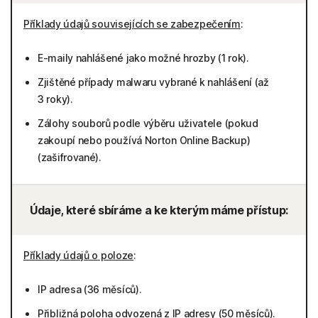
Příklady údajů souvisejících se zabezpečením
:
E-maily nahlášené jako možné hrozby (1 rok).
Zjištěné případy malwaru vybrané k nahlášení (až
3 roky).
Zálohy souborů podle výběru uživatele (pokud
zakoupí nebo používá Norton Online Backup)
(zašifrované).
Údaje, které sbíráme a ke kterým máme přístup:
Příklady údajů o poloze
:
IP adresa (36 měsíců).
Přibližná poloha odvozená z IP adresy (50 měsíců).