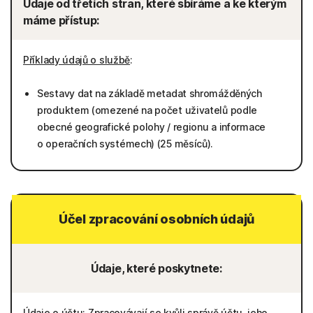
Údaje od třetích stran, které sbíráme a ke kterým
máme přístup:
Příklady údajů o službě
:
Sestavy dat na základě metadat shromážděných
produktem (omezené na počet uživatelů podle
obecné geografické polohy / regionu a informace
o operačních systémech) (25 měsíců).
Účel zpracování osobních údajů
Údaje, které poskytnete:
Údaje o účtu
: Zpracovávají se kvůli správě účtu, jeho