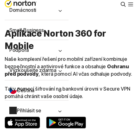
Hleda
Domácnosti
Small Business
Aplikace Norton 360 for
Mobile
Podpora
Naše komplexní řešení pro mobilní zařízení kombinuje
bezpečnostní a antivirové funkce a obsahuje
Ochranu
Vyzkoušejte zdarma
před podvody
, která pomocí AI včas odhaluje podvody.
Taky pomocí šifrování na bankovní úrovni v Secure VPN
Čeština
pomáhá chránit vaše osobní údaje.
Přihlásit se