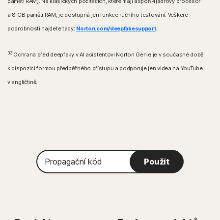
paměti RAM). Na klasických počítačích, které mají aspoň 4jádrový procesor
a 8 GB paměti RAM, je dostupná jen funkce ručního testování. Veškeré
podrobnosti najdete tady:
Norton.com/deepfakesupport
.
33
Ochrana před deepfaky v AI asistentovi Norton Genie je v současné době
k dispozici formou předběžného přístupu a podporuje jen videa na YouTube
v angličtině.
Propagační
Použít
kód