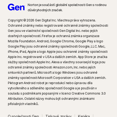
Norton je součástí globální společnosti Gen s rodinou
důvěryhodných značek.
Copyright © 2026 Gen Digital Inc. Všechna práva vyhrazena.
Ochranné známky nebo registrované ochranné známky společnosti
Gen jsou ve vlastnictví společnosti Gen Digital Inc. nebo jejích
dceřiných společností. Firefox je ochranná známka organizace
Mozilla Foundation. Android, Google Chrome, Google Play a logo
Google Play jsou ochranné známky společnosti Google, LLC. Mac,
iPhone, iPad, Apple a logo Apple jsou ochranné známky společnosti
Apple Inc. registrované v USA a dalších zemích. App Store je značka
služby společnosti Apple Inc. Alexa a všechny související loga jsou
ochranné známky společnosti Amazon.com, Inc. nebo jejích
smluvních partnerů. Microsoft a logo Windows jsou ochranné
známky společnosti Microsoft Corporation v USA a dalších zemích.
Piktogram Android robot je reprodukcí nebo úpravou díla
vytvořeného a sdíleného společností Google a je používán v
souladu s podmínkami popsanými v licenci Creative Commons 3.0
Attribution. Ostatní názvy mohou být ochrannými známkami
příslušných vlastníků.
O společnosti Gen
Tiskové zprávy
Kariéra