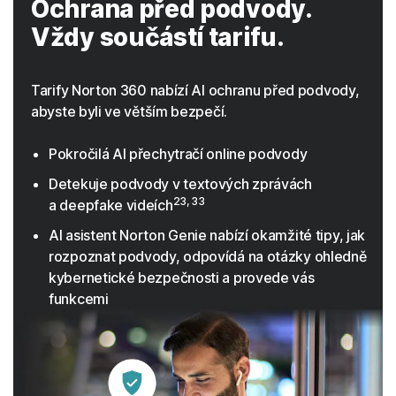
Ochrana před podvody.
Vždy součástí tarifu.
Tarify Norton 360 nabízí AI ochranu před podvody,
abyste byli ve větším bezpečí.
Pokročilá AI přechytračí online podvody
Detekuje podvody v textových zprávách
23, 33
a deepfake videích
AI asistent Norton Genie nabízí okamžité tipy, jak
rozpoznat podvody, odpovídá na otázky ohledně
kybernetické bezpečnosti a provede vás
funkcemi