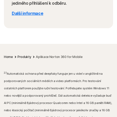
jediného přihlášení k odběru.
Další informace
Home
Produkty
Aplikace Norton 360 for Mobile
23
Automatická ochrana před deepfaky funguje jen u videí v angličtině na
podporovaných sociálních médiích a video platformách. Pro testování
ostatních platforem použijte ruční testování. Potřebujete systém Windows 11
nebo novější a podporovaný prohlížeč. Dál automatická detekce vyžaduje buď
AI PC (minimálně 8jádrový procesor Qualcomm nebo Intel a 16 GB paměti RAM),
nebo klasický počítač (minimálně 6jádrový procesor jakékoliv značky a 16 GB