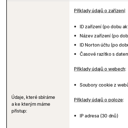
Příklady údajů o zařízení
:
ID zařízení (po dobu ak
Název zařízení (po dob
ID Norton účtu (po dob
Časové razítko s datem
Příklady údajů o webech
:
Soubory cookie z webů
Údaje, které sbíráme
Příklady údajů o poloze
:
a ke kterým máme
přístup:
IP adresa (30 dnů)