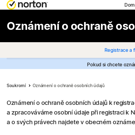
Domá
ZÍSKEJT
TA
Oznámení o ochraně osob
Zákaznic
No
Registrace a 
Nor
Pokud si chcete ozná
Nor
Nor
Soukromí
Oznámení o ochraně osobních údajů
Oznámení o ochraně osobních údajů k registra
a zpracováváme osobní údaje při registraci k 
a o svých právech najdete v obecném oznámen