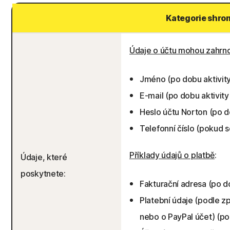
Kategorie shro
Údaje o účtu mohou zahrn
Jméno (po dobu aktivit
E-mail (po dobu aktivit
Heslo účtu Norton (po d
Telefonní číslo (pokud 
Příklady údajů o platbě
:
Údaje, které
poskytnete:
Fakturační adresa (po d
Platební údaje (podle zp
nebo o PayPal účet) (po