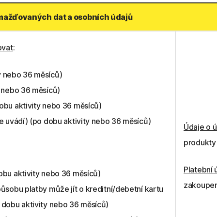
mažďovaných dat a osobních údajů
ovat
:
y nebo 36 měsíců)
y nebo 36 měsíců)
obu aktivity nebo 36 měsíců)
se uvádí) (po dobu aktivity nebo 36 měsíců)
Údaje o ú
produkty 
Platební 
obu aktivity nebo 36 měsíců)
zakoupen
ůsobu platby může jít o kreditní/debetní kartu
 dobu aktivity nebo 36 měsíců)