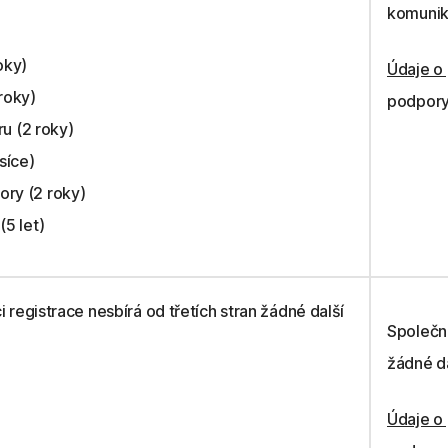
komunika
oky)
Údaje o
roky)
podpory
ru (2 roky)
síce)
ry (2 roky)
(5 let)
 registrace nesbírá od třetích stran žádné další
Společno
žádné da
Údaje o