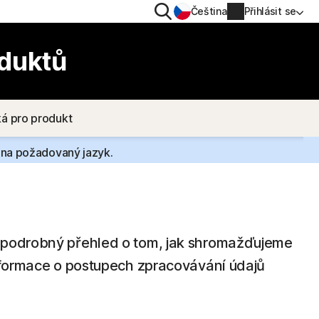
Hledat
Čeština
Přihlásit se
OCHRANA SOUKROMÍ
oduktů
Norton VPN
ká pro produkt
o
Norton AntiTrack
Informace o účtu
e na požadovaný jazyk.
Fakturační údaje
o iOS™
Obnovit
Historie objednávek
m podrobný přehled o tom, jak shromažďujeme
informace o postupech zpracovávání údajů
Zadejte kód produktu