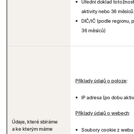
Úřední doklad totožnos
aktivity nebo 36 měsíců
DIČ/IČ (podle regionu, 
36 měsíců)
Příklady údajů o poloze
:
IP adresa (po dobu akti
Příklady údajů o webech
:
Údaje, které sbíráme
a ke kterým máme
Soubory cookie z webu 