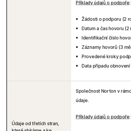
Příklady údajů o podpoře
:
Žádosti o podporu (2 r
Datum a čas hovoru (2 
Identifikační číslo hovo
Záznamy hovorů (3 mě
Provedené kroky podpo
Data případu obnovení 
Společnost Norton v rámci
údaje.
Příklady údajů o podpoře
:
Údaje od třetích stran,
které sbíráme a ke