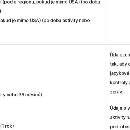
ti (podle regionu, pokud je mimo USA) (po dobu
)
pokud je mimo USA) (po dobu aktivity nebo
Údaje o 
tak, aby 
jazykovéh
kontroly
zpráv.
vity nebo 36 měsíců)
Údaje o 
aktivity 
(1 rok)
podrobno