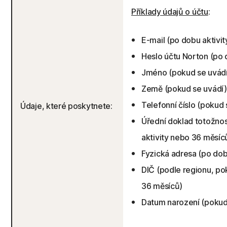
Příklady údajů o účtu
:
E-mail (po dobu aktivi
Heslo účtu Norton (po 
Jméno (pokud se uvádí
Země (pokud se uvádí)
Telefonní číslo (pokud
Údaje, které poskytnete:
Úřední doklad totožnos
aktivity nebo 36 měsíc
Fyzická adresa (po dob
DIČ (podle regionu, po
36 měsíců)
Datum narození (pokud 