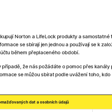
 si kupují Norton a LifeLock produkty a samostat
ormace se sbírají jen jednou a používají se k zal
í účtu během přeplaceného období.
 v případě, že nás požádáte o pomoc přes kanály p
nformace se můžou sbírat podle uvážení toho, kdo
omažďovaných dat a osobních údajů